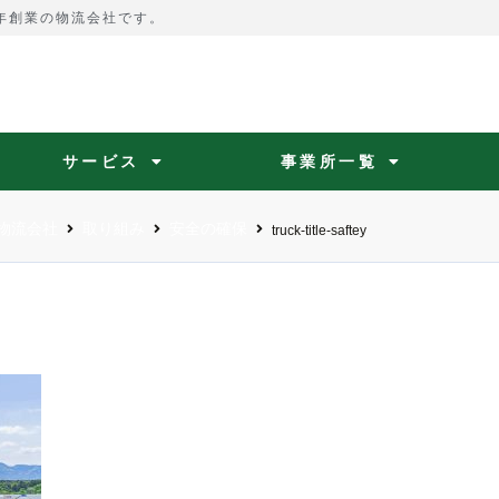
4年創業の物流会社です。
サービス
事業所一覧
物流会社
取り組み
安全の確保
truck-title-saftey