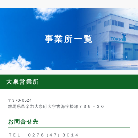
事業所一覧
大泉営業所
〒370-0524
群馬県邑楽郡大泉町大字古海字松塚７３６－３０
お問合せ先
ＴＥＬ ： ０２７６（４７）３０１４