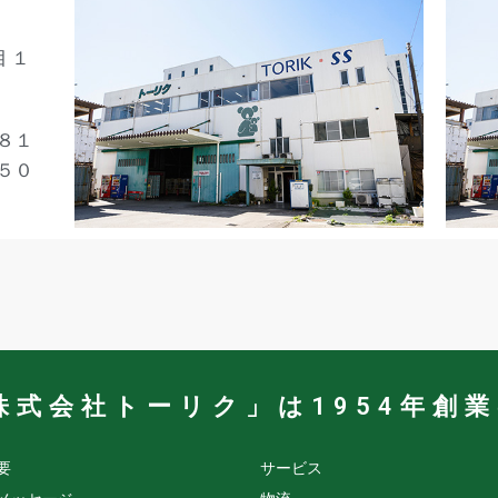
目１
８１
５０
株式会社トーリク」は1954年創
要
サービス