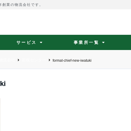
4年創業の物流会社です。
サービス
事業所一覧
物流会社
岩槻センター
format-chief-new-iwatuki
ki